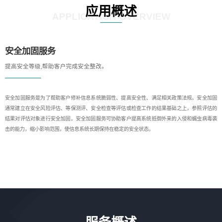
应用概述
APPLICATION OVERVIEW
安全加固服务
提高安全等级,帮助客户完成安全整改。
安全加固服务是为了帮助客户修补信息系统脆弱性、提高安全性、满足相关政策法规。安全加固
通常建立在安全风险评估、等保测评、安全检查等评估或检查工作的结果基础之上，参照评估的
结果对评估对象进行安全加固。安全加固服务可协助客户提高系统抵御外来的入侵和蠕虫病毒袭
击的能力，缩小影响范围，使信息系统长期保持在稳定的安全状态。