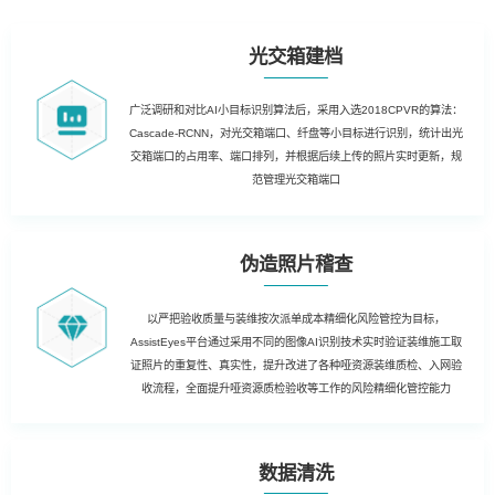
光交箱建档
广泛调研和对比AI小目标识别算法后，采用入选2018CPVR的算法：
Cascade-RCNN，对光交箱端口、纤盘等小目标进行识别，统计出光
交箱端口的占用率、端口排列，并根据后续上传的照片实时更新，规
范管理光交箱端口
伪造照片稽查
以严把验收质量与装维按次派单成本精细化风险管控为目标，
AssistEyes平台通过采用不同的图像AI识别技术实时验证装维施工取
证照片的重复性、真实性，提升改进了各种哑资源装维质检、入网验
收流程，全面提升哑资源质检验收等工作的风险精细化管控能力
数据清洗