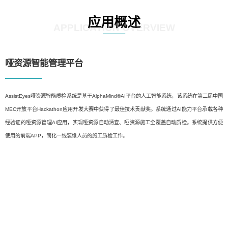
应用概述
APPLICATION OVERVIEW
哑资源智能管理平台
AssistEyes哑资源智能质检系统是基于AlphaMind®AI平台的人工智能系统，该系统在第二届中国
MEC开放平台Hackathon应用开发大赛中获得了最佳技术贡献奖。系统通过AI能力平台承载各种
经验证的哑资源管理AI应用，实现哑资源自动清查、哑资源施工全覆盖自动质检。系统提供方便
使用的前端APP，简化一线装维人员的施工质检工作。