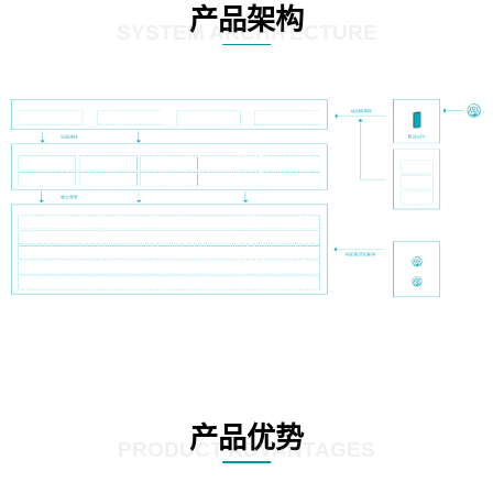
产品架构
SYSTEM ARCHITECTURE
产品优势
PRODUCT ADVANTAGES