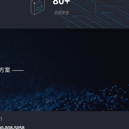
80
+
资质荣誉
方案 ——
们
00-808-5058