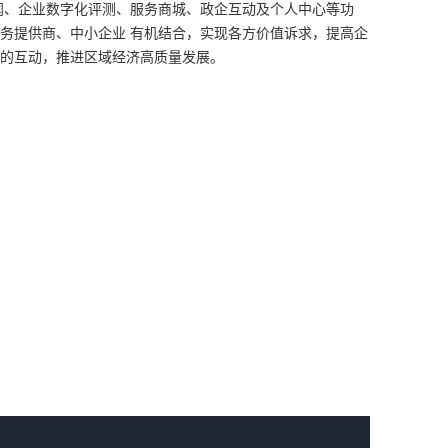
闻、企业数字化评测、服务商城、政企互动及个人中心等功
务提供商、中小企业 有机结合，实现各方价值诉求，提高企
的互动，推进区域经济高质量发展。