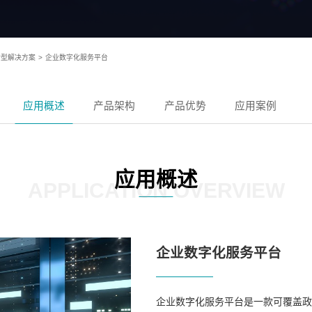
转型解决方案
>
企业数字化服务平台
应用概述
产品架构
产品优势
应用案例
应用概述
APPLICATION OVERVIEW
企业数字化服务平台
企业数字化服务平台是一款可覆盖政