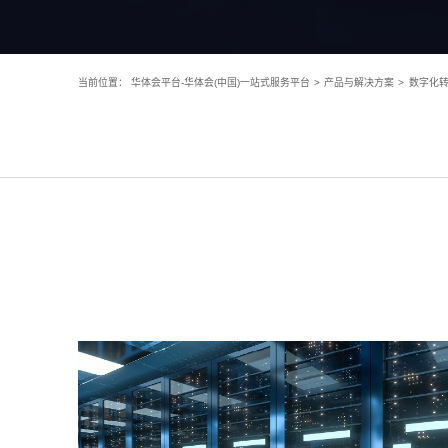
当前位置：
华体会平台-华体会(中国)一站式服务平台
>
产品与解决方案
>
数字化