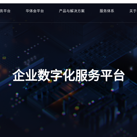
服务平台
华体会平台
产品与解决方案
服务体系
关于
企业数字化服务平台