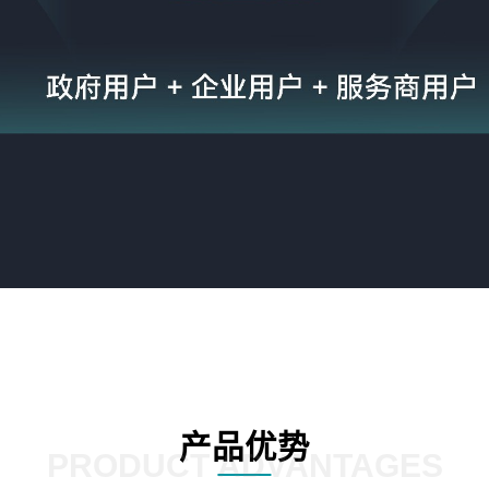
产品优势
PRODUCT ADVANTAGES