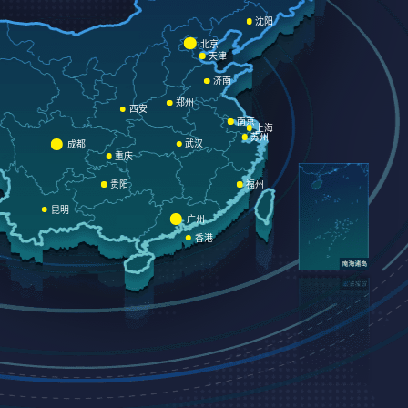
沈阳
北京
天津
济南
郑州
西安
南京
上海
苏州
武汉
成都
重庆
贵阳
福州
昆明
广州
香港