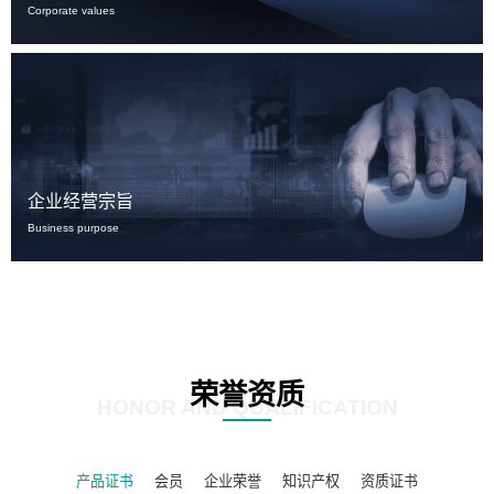
Corporate values
企业经营宗旨
Business purpose
荣誉资质
HONOR AND QUALIFICATION
产品证书
会员
企业荣誉
知识产权
资质证书